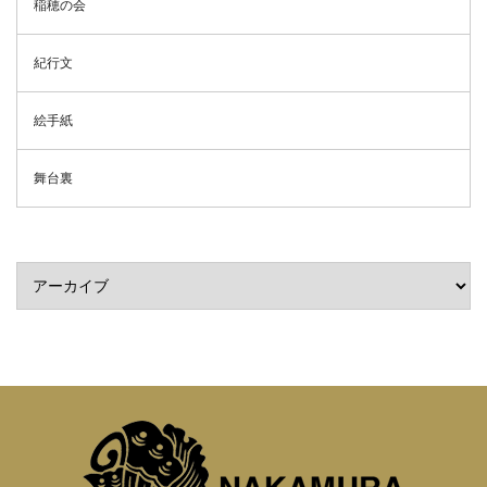
稲穂の会
紀行文
絵手紙
舞台裏