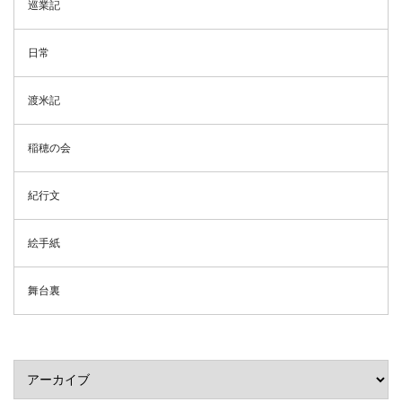
巡業記
日常
渡米記
稲穂の会
紀行文
絵手紙
舞台裏