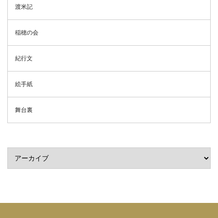
渡米記
稲穂の会
紀行文
絵手紙
舞台裏