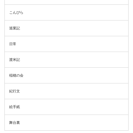
こんぴら
巡業記
日常
渡米記
稲穂の会
紀行文
絵手紙
舞台裏