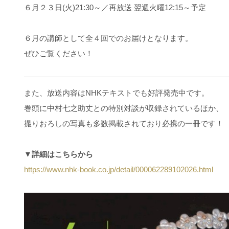
６月２３日(火)21:30～／再放送 翌週火曜12:15～予定
６月の講師として全４回でのお届けとなります。
ぜひご覧ください！
また、放送内容はNHKテキストでも好評発売中です。
巻頭に中村七之助丈との特別対談が収録されているほか、
撮りおろしの写真も多数掲載されており必携の一冊です！
▼詳細はこちらから
https://www.nhk-book.co.jp/detail/000062289102026.html