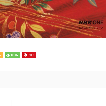
S
feedly
Pin it