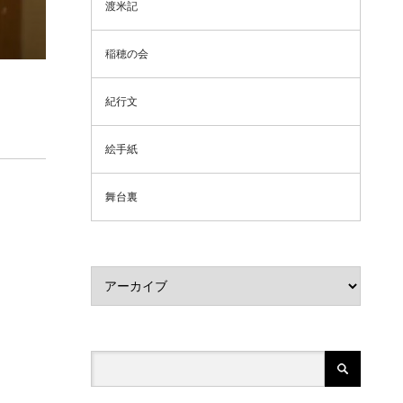
渡米記
稲穂の会
紀行文
絵手紙
舞台裏