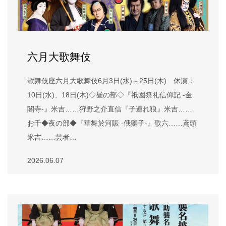
六月大歌舞伎
歌舞伎座六月大歌舞伎6月3日(水)～25日(木) 休演：
10日(水)、18日(木)◇昼の部◇『祇園祭礼信仰記 -金
閣寺-』米吉……狩野之介直信『子連れ狼』米吉……
お千◆夜の部◆『華舞於河賑 -俄獅子-』歌六……鳶頭
米吉……芸者…
2026.06.07