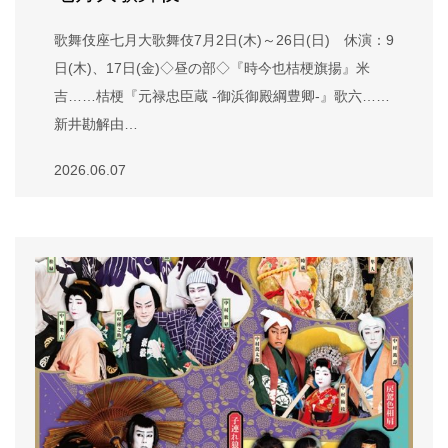
歌舞伎座七月大歌舞伎7月2日(木)～26日(日) 休演：9
日(木)、17日(金)◇昼の部◇『時今也桔梗旗揚』米
吉……桔梗『元禄忠臣蔵 -御浜御殿綱豊卿-』歌六……
新井勘解由…
2026.06.07