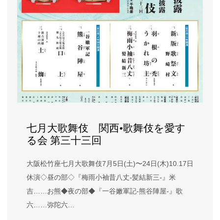
七月大歌舞伎 関西•歌舞伎を愛す
る会 第三十三回
大阪松竹座七月大歌舞伎7月5日(土)〜24日(木)10.17日
休演◇昼の部◇『梅雨小袖昔八丈-髪結新三-』米
吉……お熊◆夜の部◆『一谷嫩軍記-熊谷陣屋-』歌
六……弥陀六…