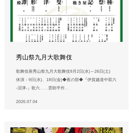
秀山祭九月大歌舞伎
歌舞伎座秀山祭九月大歌舞伎9月2日(水)～26日(土)
休演：9日(水)、18日(金)◆夜の部◆『伊賀越道中双六
-沼津-』歌六……雲助平作…
2026.07.04