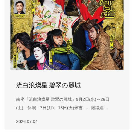
流白浪燦星 碧翠の麗城
南座『流白浪燦星 碧翠の麗城』9月2日(水)～26日
(土) 休演：7日(月)、15日(火)米吉……瀬織姫…
2026.07.04