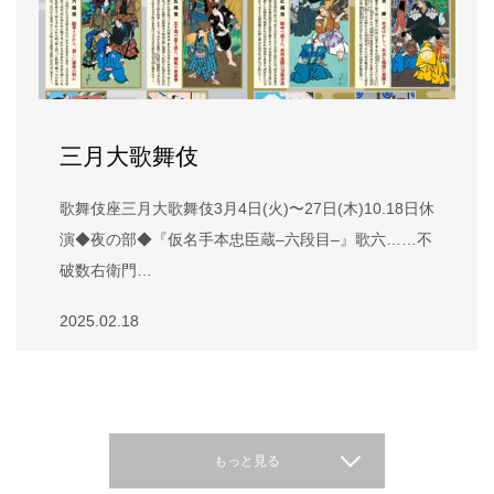
三月大歌舞伎
歌舞伎座三月大歌舞伎3月4日(火)〜27日(木)10.18日休
演◆夜の部◆『仮名手本忠臣蔵–六段目–』歌六……不
破数右衛門…
2025.02.18
もっと見る