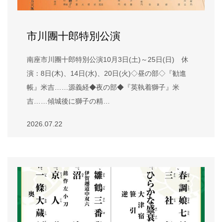
市川團十郎特別公演
南座市川團十郎特別公演10月3日(土)～25日(日) 休
演：8日(木)、14日(水)、20日(火)◇昼の部◇『勧進
帳』米吉……源義経◆夜の部◆『英執着獅子』米
吉……傾城後に獅子の精…
2026.07.22