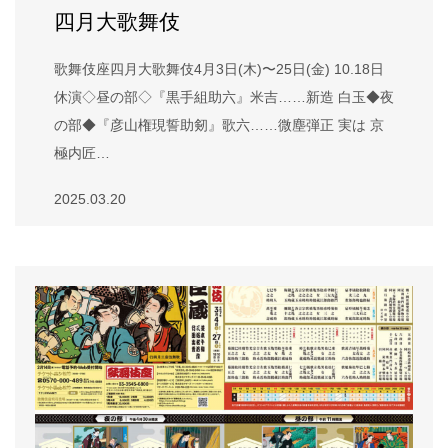
四月大歌舞伎
歌舞伎座四月大歌舞伎4月3日(木)〜25日(金) 10.18日
休演◇昼の部◇『黒手組助六』米吉……新造 白玉◆夜
の部◆『彦山権現誓助剱』歌六……微塵弾正 実は 京
極内匠…
2025.03.20