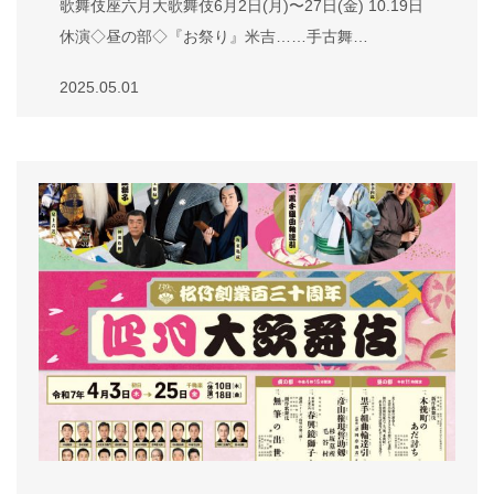
歌舞伎座六月大歌舞伎6月2日(月)〜27日(金) 10.19日
休演◇昼の部◇『お祭り』米吉……手古舞…
2025.05.01