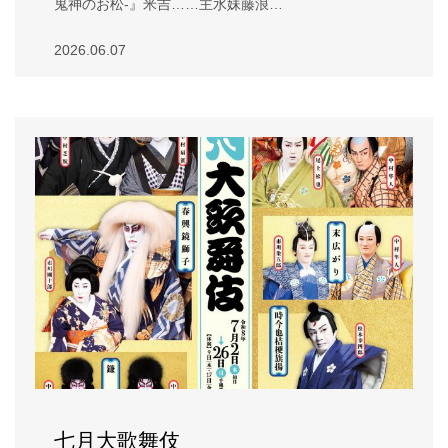
鬼神のお松-』米吉……主水妹藤浪…
2026.06.07
七月大歌舞伎