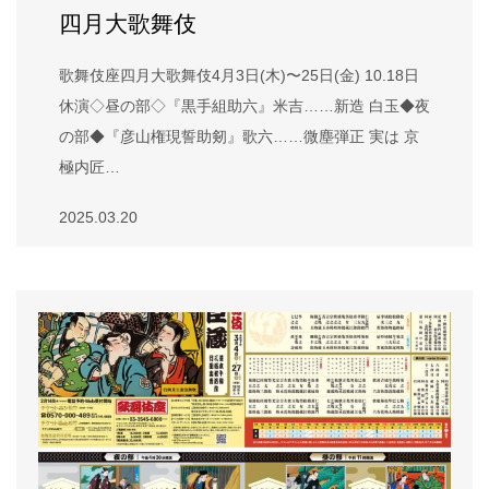
四月大歌舞伎
歌舞伎座四月大歌舞伎4月3日(木)〜25日(金) 10.18日
休演◇昼の部◇『黒手組助六』米吉……新造 白玉◆夜
の部◆『彦山権現誓助剱』歌六……微塵弾正 実は 京
極内匠…
2025.03.20