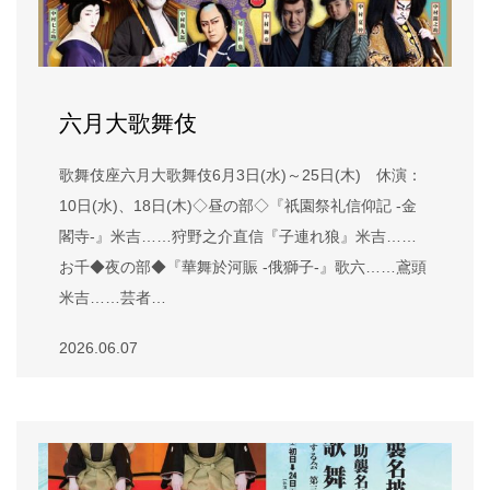
六月大歌舞伎
歌舞伎座六月大歌舞伎6月3日(水)～25日(木) 休演：
10日(水)、18日(木)◇昼の部◇『祇園祭礼信仰記 -金
閣寺-』米吉……狩野之介直信『子連れ狼』米吉……
お千◆夜の部◆『華舞於河賑 -俄獅子-』歌六……鳶頭
米吉……芸者…
2026.06.07