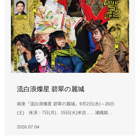
流白浪燦星 碧翠の麗城
南座『流白浪燦星 碧翠の麗城』9月2日(水)～26日
(土) 休演：7日(月)、15日(火)米吉……瀬織姫…
2026.07.04