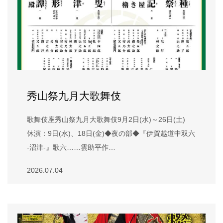
秀山祭九月大歌舞伎
歌舞伎座秀山祭九月大歌舞伎9月2日(水)～26日(土)
休演：9日(水)、18日(金)◆夜の部◆『伊賀越道中双六
-沼津-』歌六……雲助平作…
2026.07.04