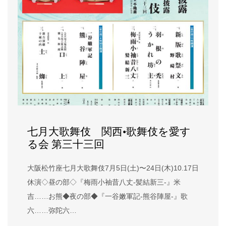
七月大歌舞伎 関西•歌舞伎を愛す
る会 第三十三回
大阪松竹座七月大歌舞伎7月5日(土)〜24日(木)10.17日
休演◇昼の部◇『梅雨小袖昔八丈-髪結新三-』米
吉……お熊◆夜の部◆『一谷嫩軍記-熊谷陣屋-』歌
六……弥陀六…