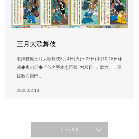
三月大歌舞伎
歌舞伎座三月大歌舞伎3月4日(火)〜27日(木)10.18日休
演◆夜の部◆『仮名手本忠臣蔵–六段目–』歌六……不
破数右衛門…
2025.02.18
もっと見る