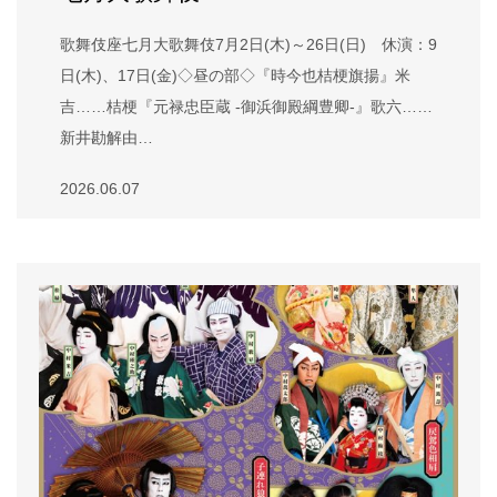
歌舞伎座七月大歌舞伎7月2日(木)～26日(日) 休演：9
日(木)、17日(金)◇昼の部◇『時今也桔梗旗揚』米
吉……桔梗『元禄忠臣蔵 -御浜御殿綱豊卿-』歌六……
新井勘解由…
2026.06.07