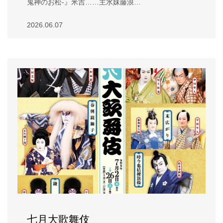
鬼神のお松-』米吉……主水妹藤浪…
2026.06.07
七月大歌舞伎