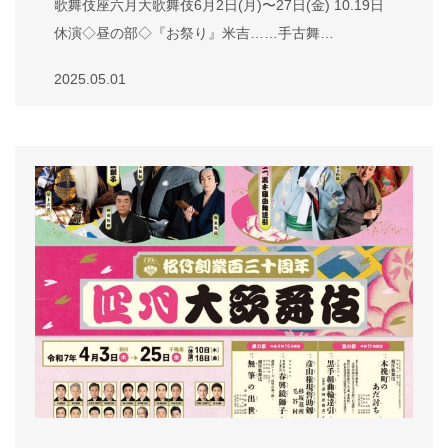
歌舞伎座六月大歌舞伎6月2日(月)〜27日(金) 10.19日
休演◇昼の部◇『お祭り』米吉……手古舞…
2025.05.01