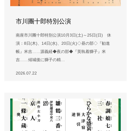
市川團十郎特別公演
南座市川團十郎特別公演10月3日(土)～25日(日) 休
演：8日(木)、14日(水)、20日(火)◇昼の部◇『勧進
帳』米吉……源義経◆夜の部◆『英執着獅子』米
吉……傾城後に獅子の精…
2026.07.22