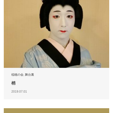
稲穂の会
,
舞台裏
梢
2019.07.01