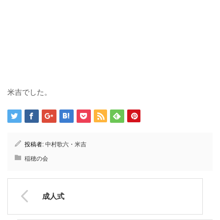
米吉でした。
投稿者:
中村歌六・米吉
稲穂の会
成人式