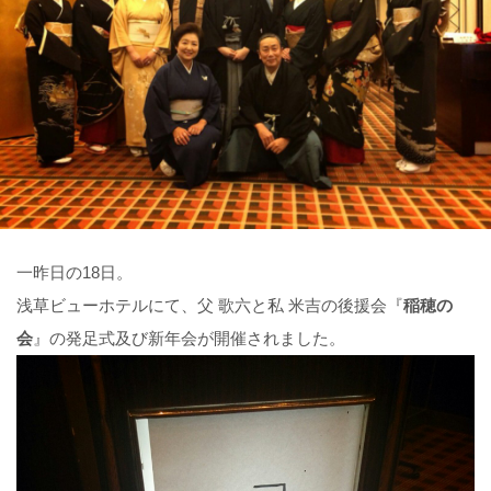
一昨日の18日。
浅草ビューホテルにて、父 歌六と私 米吉の後援会『
稲穂の
会
』の発足式及び新年会が開催されました。