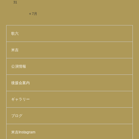
31
« 7月
歌六
米吉
公演情報
後援会案内
ギャラリー
ブログ
米吉Instagram