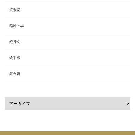
渡米記
稲穂の会
紀行文
絵手紙
舞台裏