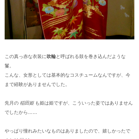
この真っ赤な衣装に
吹輪
と呼ばれる鼓を巻き込んだような
鬘。
こんな、女形としては基本的なコスチュームなんですが、今
まで経験がありませんでした。
先月の
稲田姫
も姫は姫ですが、こういった姿ではありません
でしたから……
やっぱり憧れみたいなものはありましたので、嬉しかったで