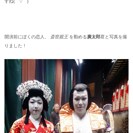
すね( ´ ▽ ` )
開演前にぼくの恋人、
斎世親王
を勤める
廣太郎
君と写真を撮
りました！