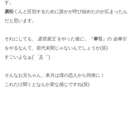
す。
廣松
くんと区別するために誰かが呼び始めたのが広まったん
だと思います。
それにしても、
斎世親王
をやった後に、『
車引
』の
金棒引
をやるなんて、前代未聞じゃないんでしょうか(笑)
すごいよなぁ(´゜Д゜`)
そんなお兄ちゃん、来月は僕の恋人から同僚に！
これだけ聞くとなんか変な感じですね(笑)