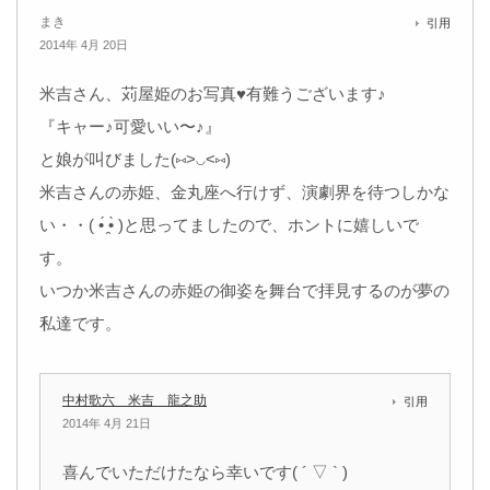
まき
引用
2014年 4月 20日
米吉さん、苅屋姫のお写真♥有難うございます♪
『キャー♪可愛いい〜♪』
と娘が叫びました(⑅˃◡˂⑅)
米吉さんの赤姫、金丸座へ行けず、演劇界を待つしかな
い・・( •́ ̯•̀ )と思ってましたので、ホントに嬉しいで
す。
いつか米吉さんの赤姫の御姿を舞台で拝見するのが夢の
私達です。
中村歌六 米吉 龍之助
引用
2014年 4月 21日
喜んでいただけたなら幸いです( ´ ▽ ` )