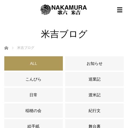
米吉ブログ
ホーム
米吉ブログ
ALL
お知らせ
こんぴら
巡業記
日常
渡米記
稲穂の会
紀行文
絵手紙
舞台裏