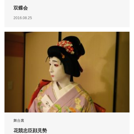
双蝶会
2016.08.25
舞台裏
花競忠臣顔見勢