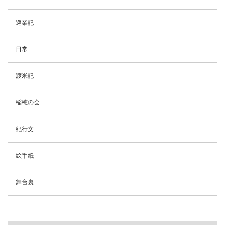
巡業記
日常
渡米記
稲穂の会
紀行文
絵手紙
舞台裏