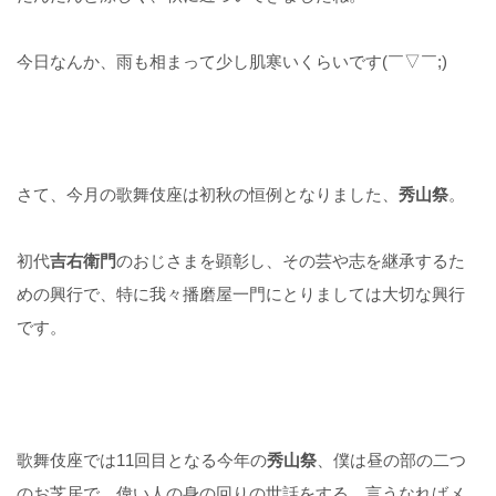
今日なんか、雨も相まって少し肌寒いくらいです(￣▽￣;)
さて、今月の歌舞伎座は初秋の恒例となりました、
秀山祭
。
初代
吉右衛門
のおじさまを顕彰し、その芸や志を継承するた
めの興行で、特に我々播磨屋一門にとりましては大切な興行
です。
歌舞伎座では11回目となる今年の
秀山祭
、僕は昼の部の二つ
のお芝居で、偉い人の身の回りの世話をする、言うなればメ