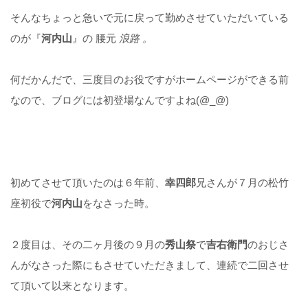
そんなちょっと急いで元に戻って勤めさせていただいている
のが『
河内山
』の 腰元
浪路 。
何だかんだで、三度目のお役ですがホームページができる前
なので、ブログには初登場なんですよね(@_@)
初めてさせて頂いたのは６年前、
幸四郎
兄さんが７月の松竹
座初役で
河内山
をなさった時。
２度目は、その二ヶ月後の９月の
秀山祭
で
吉右衛門
のおじさ
んがなさった際にもさせていただきまして、連続で二回させ
て頂いて以来となります。