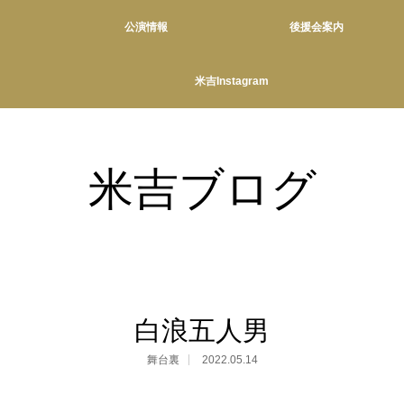
公演情報
後援会案内
米吉Instagram
米吉ブログ
白浪五人男
舞台裏
2022.05.14