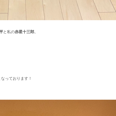
平
と私の
赤星十三郎
。
となっております！