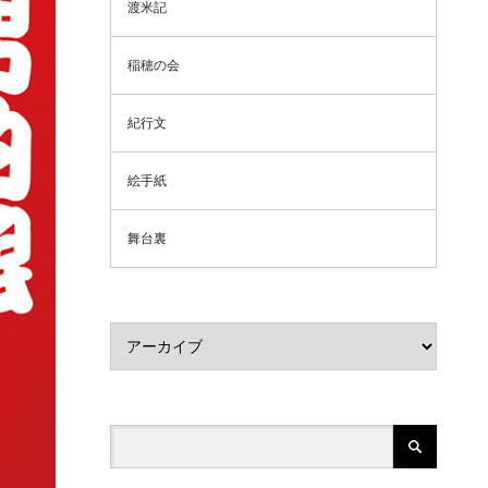
渡米記
稲穂の会
紀行文
絵手紙
舞台裏