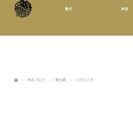
歌六
米吉
ホーム
米吉ブログ
舞台裏
白浪五人男