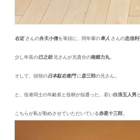
右近
さんの
弁天小僧
を筆頭に、同年輩の
隼人
さんの
忠信利
少し年長の
巳之助
兄さんが兄貴分の
南郷力丸
。
そして、頭領の
日本駄右衛門
に
彦三郎
の兄さん。
と、役者同士の年齢差と役柄が似通った、若い
白浪五人男
こちらが私が勤めさせていただいている
赤星十三郎
。