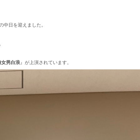
の中日を迎えました。
。
娘女男白浪
』が上演されています。