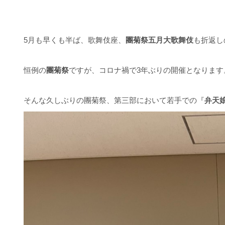
5月も早くも半ば、歌舞伎座、
團菊祭五月大歌舞伎
も折返し
恒例の
團菊祭
ですが、コロナ禍で3年ぶりの開催となります
そんな久しぶりの團菊祭、第三部において若手での『
弁天