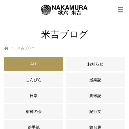
米吉ブログ
ホーム
米吉ブログ
ALL
お知らせ
こんぴら
巡業記
日常
渡米記
稲穂の会
紀行文
絵手紙
舞台裏