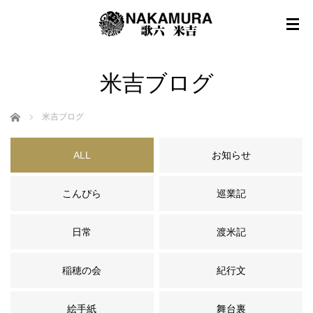
米吉ブログ
ホーム
米吉ブログ
ALL
お知らせ
こんぴら
巡業記
日常
渡米記
稲穂の会
紀行文
絵手紙
舞台裏