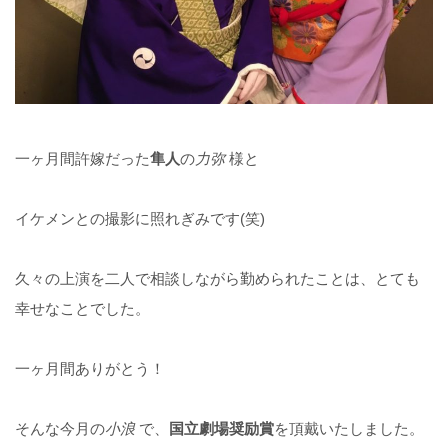
一ヶ月間許嫁だった
隼人
の
力弥
様と
イケメンとの撮影に照れぎみです(笑)
久々の上演を二人で相談しながら勤められたことは、とても
幸せなことでした。
一ヶ月間ありがとう！
そんな今月の
小浪
で、
国立劇場奨励賞
を頂戴いたしました。