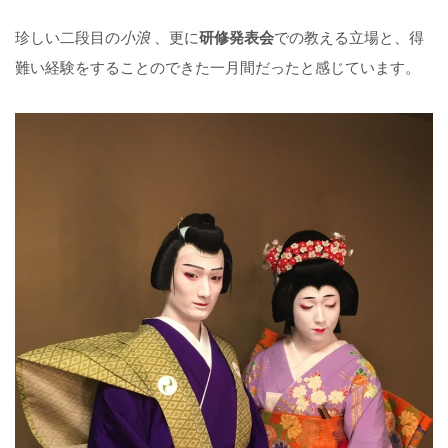
珍しい二段目の
小浪
、更に
研修発表会
での教える立場と、得
難い経験をすることのできた一月間だったと感じています。