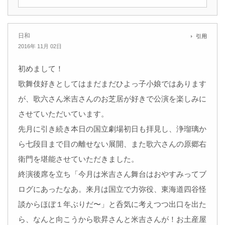
日和
引用
2016年 11月 02日
初めまして！
歌舞伎好きとしてはまだまだひよっ子小娘ではあります
が、歌六さん米吉さんのお芝居が好きで公演を楽しみに
させていただいています。
先月に引き続き本日の国立劇場初日も拝見し、浄瑠璃か
ら七段目まで目の離せない展開、また歌六さんの原郷右
衛門を堪能させていただきました。
終演後席を立ち「今月は米吉さん舞台はおやすみってブ
ログにあったなあ。来月は国立で力弥役、東海道四谷怪
談からほぼ１年ぶりだ〜」と呑気に考えつつ出口を出た
ら、なんと向こうから歌昇さんと米吉さんが！お土産屋