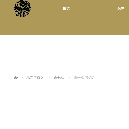
歌六
米吉
ホーム
米吉ブログ
絵手紙
絵手紙 其の九