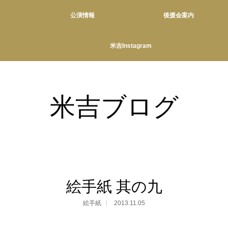
公演情報
後援会案内
米吉Instagram
米吉ブログ
絵手紙 其の九
絵手紙
2013.11.05