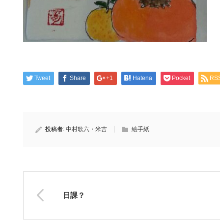
Tweet
Share
+1
Hatena
Pocket
RS
投稿者:
中村歌六・米吉
絵手紙
日課？