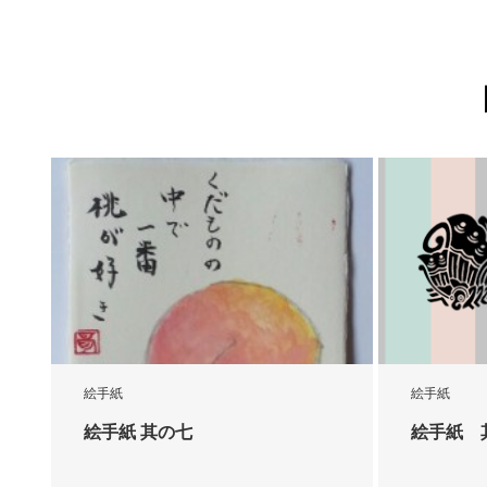
絵手紙
絵手紙
絵手紙 其の七
絵手紙 