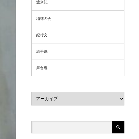
渡米記
稲穂の会
紀行文
絵手紙
舞台裏