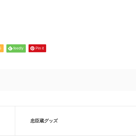
S
feedly
Pin it
忠臣蔵グッズ