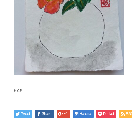
KA6
Tweet
Share
+1
Hatena
Pocket
RS