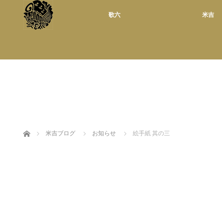
歌六
米吉
ホーム
米吉ブログ
お知らせ
絵手紙 其の三