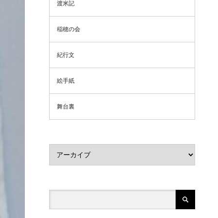
渡米記
稲穂の会
紀行文
絵手紙
舞台裏