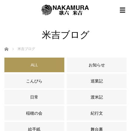
米吉ブログ
ホーム
米吉ブログ
ALL
お知らせ
こんぴら
巡業記
日常
渡米記
稲穂の会
紀行文
絵手紙
舞台裏