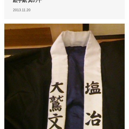
絵手紙 其の十
2013.11.20