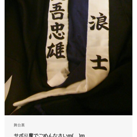
舞台裏
サボり魔でごめんなさいm(__)m