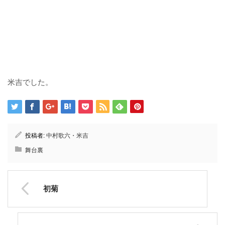
米吉でした。
投稿者:
中村歌六・米吉
舞台裏
初菊