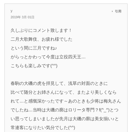
y
引用
2019年 3月 01日
久しぶりにコメント致します！
二月大歌舞伎、お疲れ様でした
という間に三月ですね♪
がらっとかわって今度は立役四天王…
こちらも楽しみです(^^)
春駒の大磯の虎を拝見して、浅草の対面のときに
比べて随分とお姉さんになって、またより美しくなら
れて…と感慨深かったです～あのときも少将は梅丸さん
でしたね…当時は大磯の廓はロリータ専門？f(^_^)とつ
い思ってしまいましたが先月は大磯の廓は美女揃い♪と
常連客になりたい気分でした(^^)