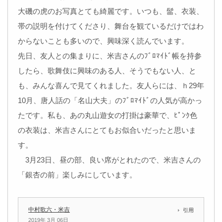
大磯の虎のお写真とても綺麗です。いつも、髷、衣装、
帯の説明を付けてくださり、舞台を観ているだけではわ
からないことも多いので、興味深く読んでいます。
先日、友人との集まりに、米吉さんのﾌﾞﾛﾏｲﾄﾞ帳を持参
したら、歌舞伎に興味のある人、そうでもない人、と
も、みんな喜んで見てくれました。友人らには、ｈ29年
10月、唐人話の「名山大夫」のﾌﾞﾛﾏｲﾄﾞの人気が高かっ
たです。私も、あの丸山遊女の打掛は豪華で、ﾋﾟﾝｸ色
の衣装は、米吉さんにとてもお似合いだったと思いま
す。
3月23日、昼の部、良い席がとれたので、米吉さんの
「銀杏の前」楽しみにしています。
中村歌六・米吉
引用
2019年 3月 06日