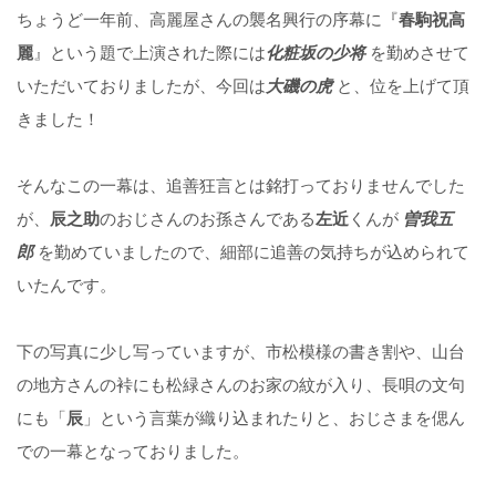
ちょうど一年前、高麗屋さんの襲名興行の序幕に『
春駒祝高
麗
』という題で上演された際には
化粧坂の少将
を勤めさせて
いただいておりましたが、今回は
大磯の虎
と、位を上げて頂
きました！
そんなこの一幕は、追善狂言とは銘打っておりませんでした
が、
辰之助
のおじさんのお孫さんである
左近
くんが
曽我五
郎
を勤めていましたので、細部に追善の気持ちが込められて
いたんです。
下の写真に少し写っていますが、市松模様の書き割や、山台
の地方さんの裃にも松緑さんのお家の紋が入り、長唄の文句
にも「
辰
」という言葉が織り込まれたりと、おじさまを偲ん
での一幕となっておりました。