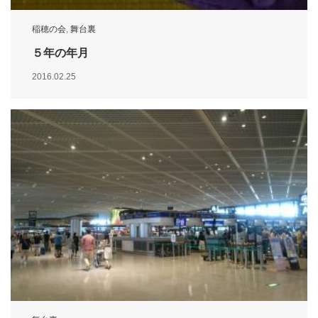
稲穂の会
,
舞台裏
５年の年月
2016.02.25