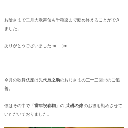
お陰さまで二月大歌舞伎も千穐楽まで勤め終えることができ
ました。
ありがとうございましたm(_ _)m
今月の歌舞伎座は先代
辰之助
のおじさまの三十三回忌のご追
善。
僕はその中で『
當年祝春駒
』の
大磯の虎
のお役を勤めさせて
いただいておりました。