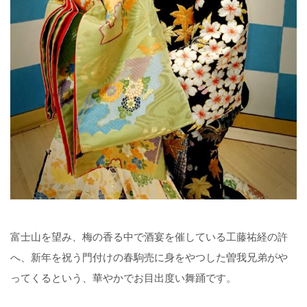
富士山を望み、梅の香る中で酒宴を催している工藤祐経の許
へ、新年を祝う門付けの春駒売に身をやつした曽我兄弟がや
ってくるという、華やかでお目出度い舞踊です。