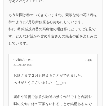
なあと思う2月でした。
もう世間は春めいてきていますね。素敵な梅の花！春を
待つように3月歌舞伎座も心待ちにしています。
特に3月傾城反魂香の高島館の場は私にとっては初見で
す、どんなお話かを含め米吉さんの銀杏の前を楽しみに
しています。
中村歌六・米吉
引用
2019年 3月 06日
お陰さまで２月も終えることができました。
ありがとうございましたm(_ _)m
襲名や追善では多少融通の効く作品ですと台詞や
唄の文句に縁の言葉をいれることが結構あるんで