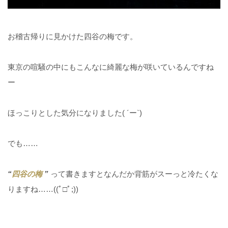
お稽古帰りに見かけた四谷の梅です。
東京の喧騒の中にもこんなに綺麗な梅が咲いているんですね
ー
ほっこりとした気分になりました( ´ー`)
でも……
“
四谷の梅
”
って書きますとなんだか背筋がスーっと冷たくな
りますね……((ﾟ□ﾟ;))