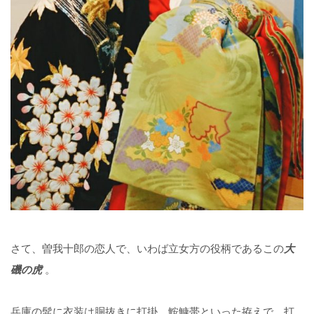
さて、曽我十郎の恋人で、いわば立女方の役柄であるこの
大
磯の虎
。
兵庫の髷に衣装は胴抜きに打掛、鮟鱇帯といった拵えで、打