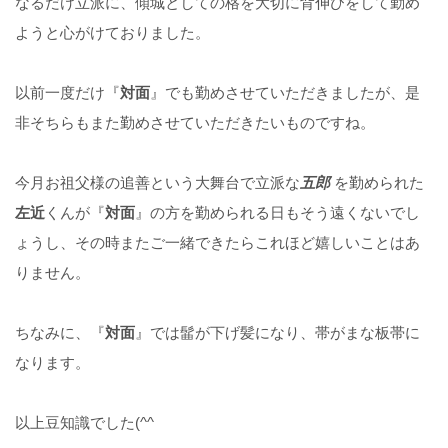
なるだけ立派に、傾城としての格を大切に背伸びをして勤め
ようと心がけておりました。
以前一度だけ『
対面
』でも勤めさせていただきましたが、是
非そちらもまた勤めさせていただきたいものですね。
今月お祖父様の追善という大舞台で立派な
五郎
を勤められた
左近
くんが『
対面
』の方を勤められる日もそう遠くないでし
ょうし、その時またご一緒できたらこれほど嬉しいことはあ
りません。
ちなみに、『
対面
』では髷が下げ髪になり、帯がまな板帯に
なります。
以上豆知識でした(^^ゞ