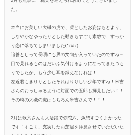
2月も無事に千穐楽を迎えられおめでとうございまし
た。
本当にお美しい大磯の虎で、凛としたお姿はもとより、
しなやかなゆったりとした動きもすごく素敵で、すっか
り恋に落ちてしまいました(*ﾉωﾉ)
追善としって長唄にも辰の文句が入っていたのですね～
目で見れるものはだいぶ気付けるようになってきたつも
りでしたが、もう少し耳を鍛えなければ！
左近君もきりりとしたそれはりりしい少年ですね！米吉
さんのおっしゃるように対面での五郎も拝見したい！！
その時の大磯の虎はもちろん米吉さんで！！！
2月は歌六さんも大活躍で弥陀六、魚惣すごくよかった
です！すごく、充実したお芝居を拝見させていただいた