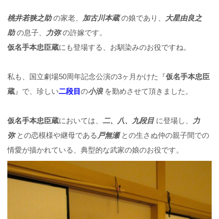
桃井若狭之助
の家老、
加古川本蔵
の娘であり、
大星由良之
助
の息子、
力弥
の許嫁です。
仮名手本忠臣蔵
にも登場する、お馴染みのお役ですね。
私も、国立劇場50周年記念公演の3ヶ月かけた『
仮名手本忠臣
蔵
』で、珍しい
二段目
の
小浪
を勤めさせて頂きました。
仮名手本忠臣蔵
においては、
二、八、九段目
に登場し、
力
弥
との恋模様や継母である
戸無瀬
との生さぬ仲の親子間での
情愛が描かれている、典型的な武家の娘のお役です。