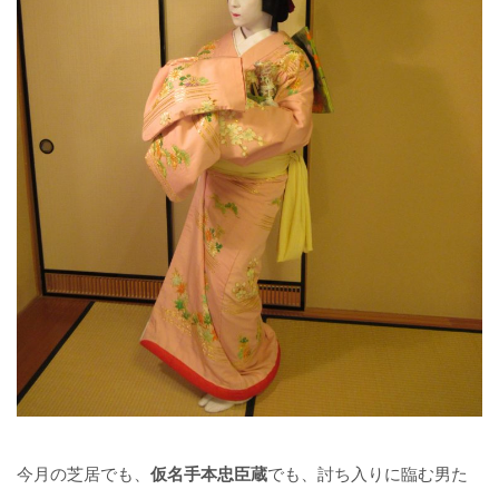
今月の芝居でも、
仮名手本忠臣蔵
でも、討ち入りに臨む男た