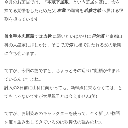
今月のお芝居では、『
本蔵下屋敷
』という芝居を基に、命を
捨てる覚悟をしたためた父
本蔵
の願書を
若狭之助
へ届ける役
割を担っています。
仮名手本忠臣蔵
では
力弥
に添いたいばかりに
戸無瀬
と京都山
科の大星家に押しかけ、そこで
力弥
に槍で討たれる父の最期
に立ち会います。
ですが、今回の筋ですと、ちょっとその辺りに齟齬が生まれ
ているんですよね…
討入の3日前に山科に向かっても、新幹線に乗らなくては、と
てもじゃないですが大星親子とは会えません(笑)
ですが、お馴染みのキャラクターを使って、全く新しい物語
を度々生み出してきているのは歌舞伎の強みの1つ。