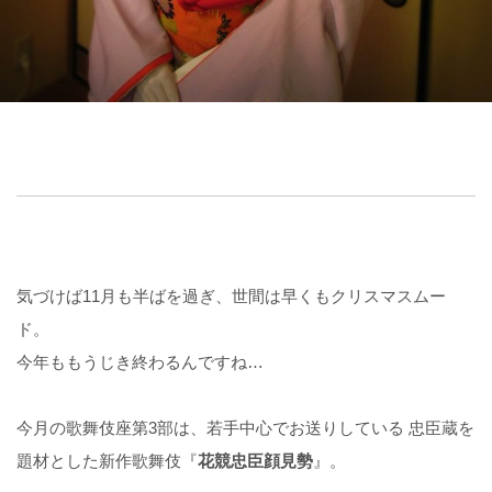
気づけば11月も半ばを過ぎ、世間は早くもクリスマスムー
ド。
今年ももうじき終わるんですね…
今月の歌舞伎座第3部は、若手中心でお送りしている 忠臣蔵を
題材とした新作歌舞伎『
花競忠臣顔見勢
』。