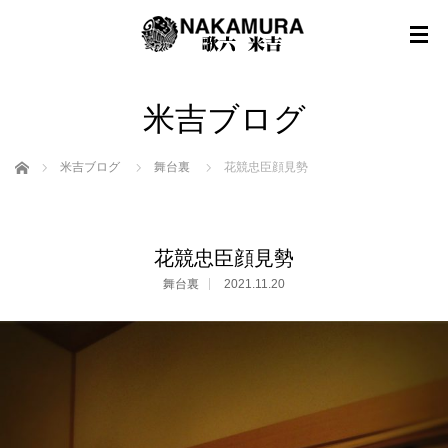
米吉ブログ
ホーム
米吉ブログ
舞台裏
花競忠臣顔見勢
花競忠臣顔見勢
舞台裏
2021.11.20