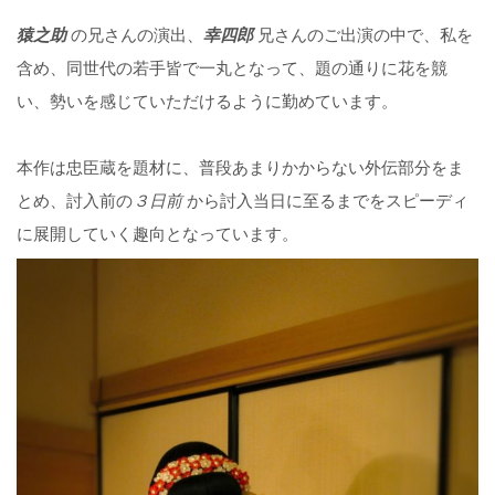
猿之助
の兄さんの演出、
幸四郎
兄さんのご出演の中で、私を
含め、同世代の若手皆で一丸となって、題の通りに花を競
い、勢いを感じていただけるように勤めています。
本作は忠臣蔵を題材に、普段あまりかからない外伝部分をま
とめ、討入前の
３日前
から討入当日に至るまでをスピーディ
に展開していく趣向となっています。